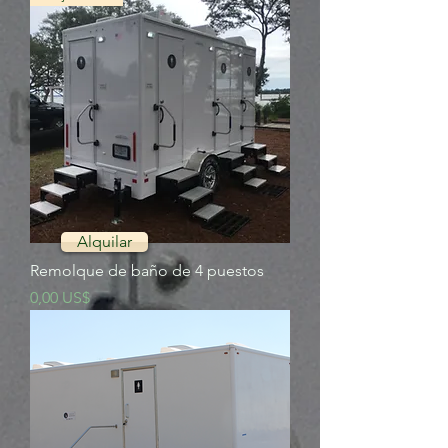
Alquilar
Remolque de baño de 4 puestos
Precio
0,00 US$