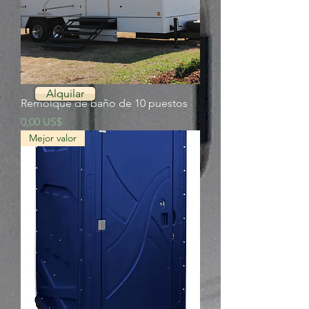
Alquilar
Remolque de baño de 10 puestos
Precio
0,00 US$
Mejor valor